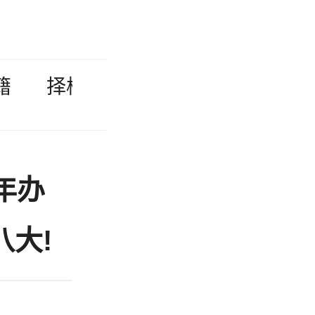
籍
择校故事
学校专访
留学
年办
八大!