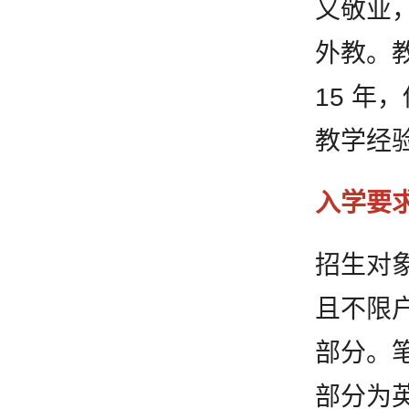
又敬业
外教。教
15 
教学经
入学要
招生对
且不限
部分。笔
部分为