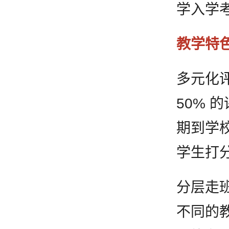
学入学考
教学特
多元化
50%
期到学
学生打
分层走
不同的