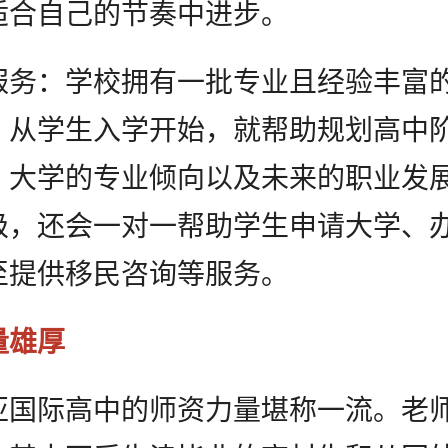
适合自己的节奏中进步。
服务：学校拥有一批专业且经验丰富
。从学生入学开始，就帮助规划高中
、大学的专业倾向以及未来的职业发
级，还会一对一帮助学生申请大学、
至提供移民咨询等服务。
已阅读并同意
《用户隐私政策》
量雄厚
为了更好地为您提供选校咨询、生涯规划、留学
亚国际高中的师资力量堪称一流。老
背提、移民、研学服务，我们将收集您的上述信
息。若您同意且理解，上述信息将用于本公司为