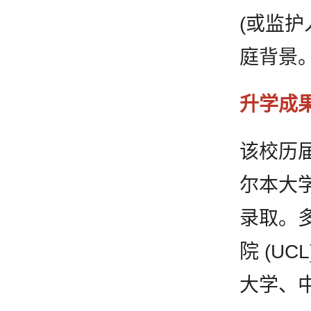
(或监
庭背景
升学成
该校历届
尔本大
录取。
院 (U
大学、中