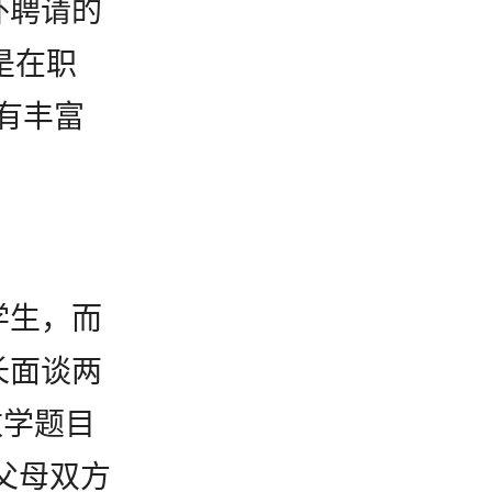
外聘请的
您
更是在职
有丰富
学生，而
长面谈两
数学题目
父母双方