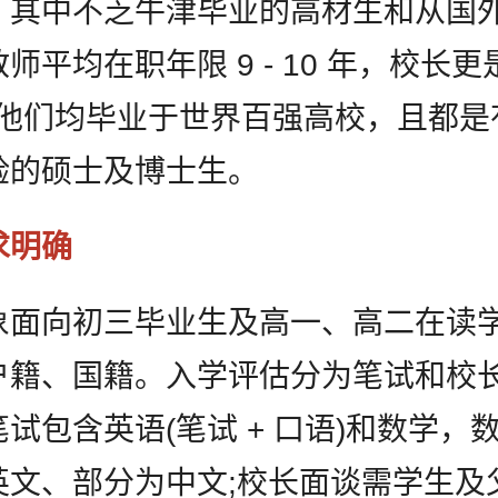
，其中不乏牛津毕业的高材生和从国
进行后期回访，从而定制更为贴心的服务。关于
的个人信息处理规则详见
《用户隐私政策》
师平均在职年限 9 - 10 年，校长
年，他们均毕业于世界百强高校，且都是
提交
验的硕士及博士生。
求明确
象面向初三毕业生及高一、高二在读
户籍、国籍。入学评估分为笔试和校
试包含英语(笔试 + 口语)和数学，
英文、部分为中文;校长面谈需学生及