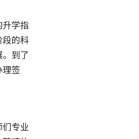
的升学指
阶段的科
展。到了
办理签
×
、
师们专业
您