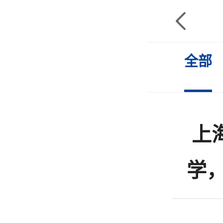

全部
上
学，