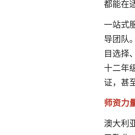
都能在
一站式
导团队
目选择
十二年
证，甚
师资力
澳大利