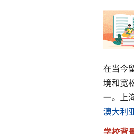
在当今
境和宽
一。上海
澳大利
学校背