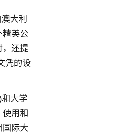
由澳大利
外精英公
时，还提
双文凭的设
)和大学
，使用和
洲国际大