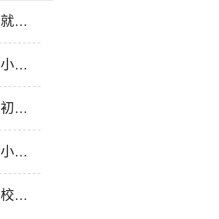
铺就卓
贤小初
贤初中
贤小学
学校小