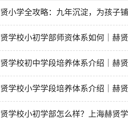
赫贤小学全攻略：九年沉淀，为孩子
长之路
赫贤学校小初学部师资体系如何｜赫
师资详情介绍
赫贤学校初中学段培养体系介绍｜赫
课程概览
赫贤学校小学学段培养体系介绍｜赫
概览
赫贤学校小初学部怎么样？上海赫贤