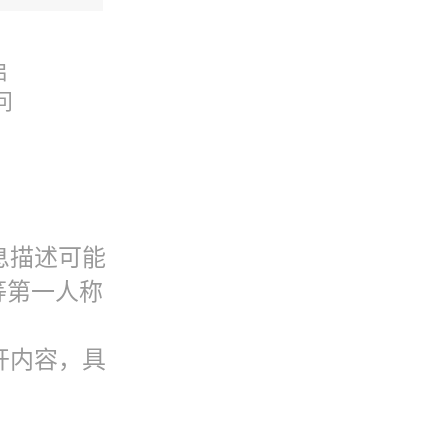
启
问
息描述可能
等第一人称
开内容，具