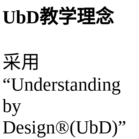
UbD教学理念
采用
“Understanding
by
Design®(UbD)”