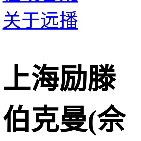
关于远播
上海励滕
伯克曼(佘