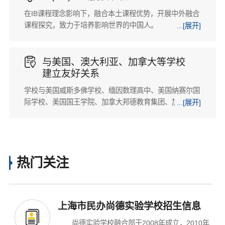
在IB课程理念影响下，融合本土课程优势，开展中外融合
课程探究，致力于培养影响世界的中国人。
...[展开]

与美国、澳大利亚、加拿大等学校
建立友好关系
学校与美国威斯多佛学校、缅因数理高中、美国纳赛尔国
际学校、美国国王学院、加拿大邦德教育集团、加拿大哥
...[展开]
伦比亚高中、澳大利亚艾文豪文法学校及本迪戈高中、新
西兰鲁特鲁瓦男子高中、韩国大元学园、韩国光州真月小
学等国外学校与学校建立了友好学校关系，在师生交流互
访及招收留学生项目上达成共识。
热门关注
上海市民办尚德实验学校招生信息
尚德实验学校融合部于2008年成立，2010年