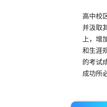
高中校
并汲取
上，增
和生涯
的考试
成功所