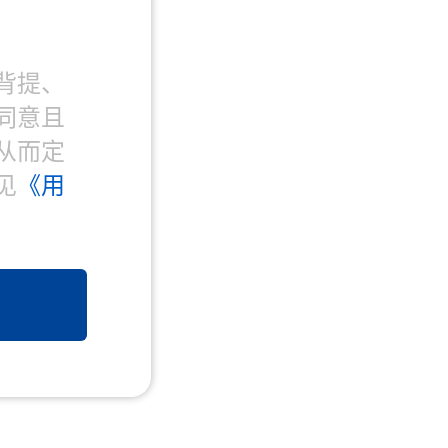
背提、
同意且
从而定
见
《用