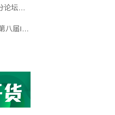
上一篇：论坛预告 | 第八届IEIC国际K12升学分论坛，完整议程+演讲嘉宾已出！
下一篇：学校动态 | 上海常青藤学校火热入驻第八届IEIC国际教育创新大会