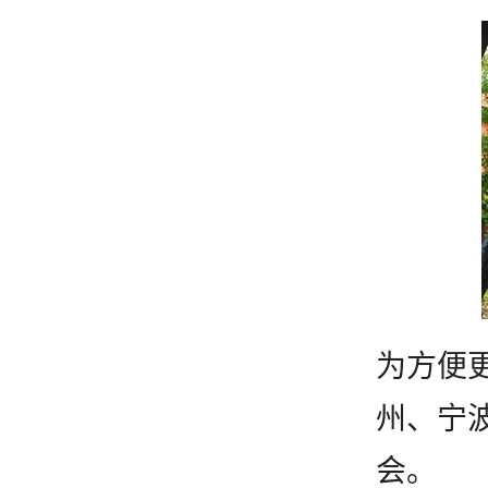
为方便
州、宁
会。