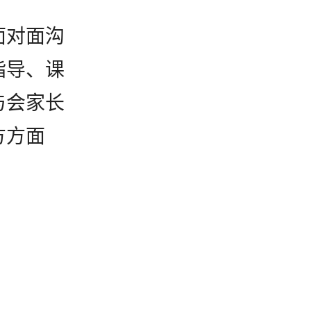
面对面沟
指导、课
与会家长
方方面