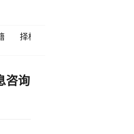
籍
择校故事
学校专访
留学
息咨询