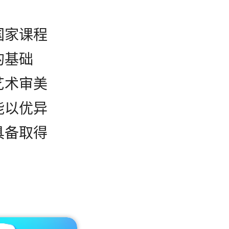
国家课程
的基础
艺术审美
能以优异
具备取得
×
、
您