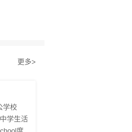
且
而
面
我
理
更多>
顿公学校
的中学生活
hool度