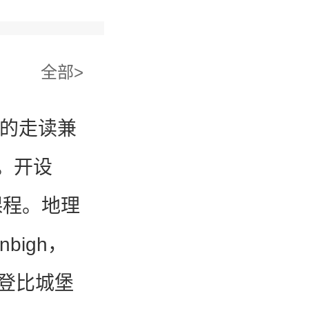
全部>
统的走读兼
。开设
el课程。地理
igh，
登比城堡