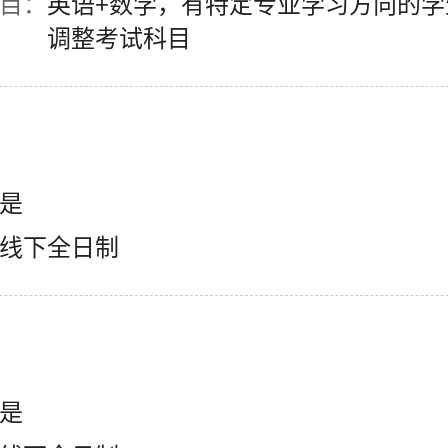
目：
英语+数学，有特定专业学习方向的学
调整考试科目
学校地址发我短信
是
线下全日制
是
已阅读并同意
《用户隐私政策》