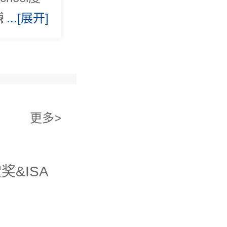
着深刻的
...[展开]
温暖的家
，女儿Ph
德尔顿的校
更多>
&ISA