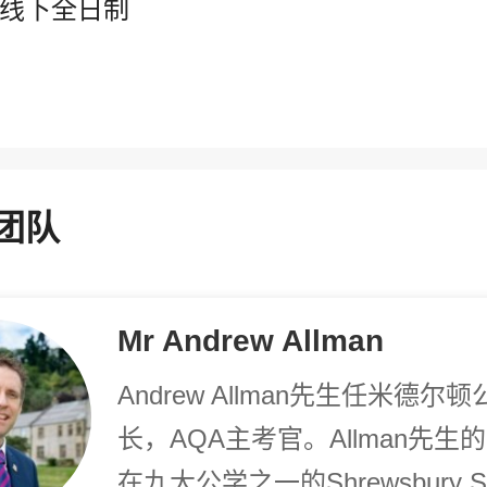
线下全日制
为了更好地为您提供选校咨询、生涯规划、留学、背
提、研学服务，我们将收集您的上述信息。若您同意
理解，上述信息将用于本公司为您进行后期回访，从
定制更为贴心的服务。此外，提醒您特别注意，本页
下的学校信息为公开渠道获取并在此展示，并不代表
们与此学校存在任何合作关系。关于您的个人信息处
规则详见
《用户隐私政策》
团队
立即获取
Mr Andrew Allman
Andrew Allman先生任米德尔
长，AQA主考官。Allman先生
在九大公学之一的Shrewsbury Sc