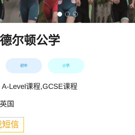
德尔顿公学
初中
小学
A-Level课程,GCSE课程
英国
我短信