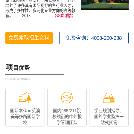
属于原纺织工业部的一所公办大学。已经
培养了许多具有国际视野的各行业人才，
形成了多样性、多元化专业方向的高等教
育。 2018...
【查看详情】
免费索取招生资料
免费咨询：4008-200-288
项
目优势
PROJECT ADVANTAGE
国际本科 = 英澳
国内985/211院
学业规划指导、
美等多所国际学
校领衔的中外教
国外学业监护一
校
学管理团队
站式托管