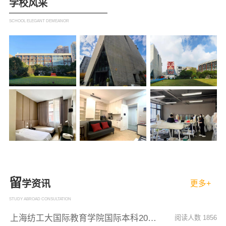
学校风采
从而定制更为贴心的服务。此外，您的上述信息我们
将同步共享至您在此页面上浏览的学校，以便该学校
SCHOOL ELEGANT DEMEANOR
招生办老师与您联络。关于您的个人信息处理规则详
见
《用户隐私政策》
预约咨询
留
学资讯
更多+
STUDY ABROAD CONSULTATION
上海纺工大国际教育学院国际本科2023年招生
阅读人数 1856