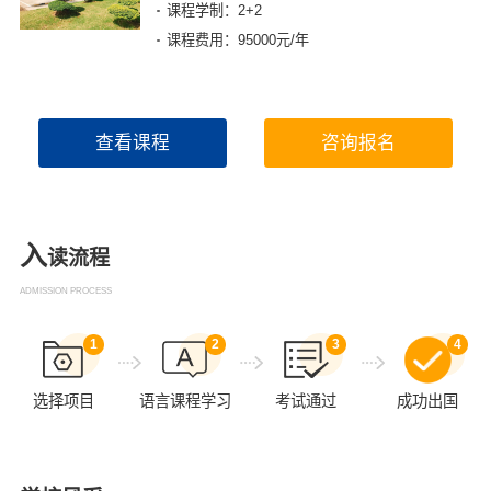
课程学制：2+2
课程费用：95000元/年

学校咨询
查看课程
咨询报名
入
读流程
×
ADMISSION PROCESS
1
2
3
4
选择项目
语言课程学习
考试通过
成功出国
已阅读并同意
《用户隐私政策》
为了更好地为您提供选校咨询、生涯规划、留学、背
提、研学服务，我们将收集您的上述信息。若您同意
且理解，上述信息将用于本公司为您进行后期回访，