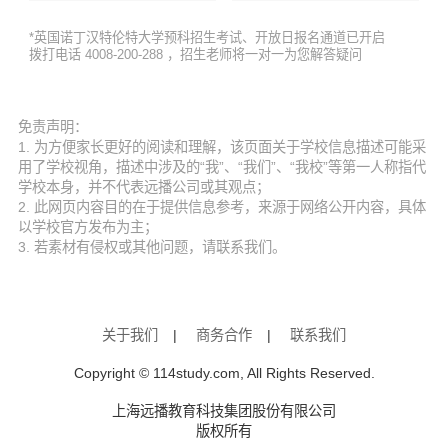
*英国诺丁汉特伦特大学预科招生考试、开放日报名通道已开启
拨打电话 4008-200-288 ，招生老师将一对一为您解答疑问
免责声明：
1. 为方便家长更好的阅读和理解，该页面关于学校信息描述可能采
用了学校视角，描述中涉及的“我”、“我们”、“我校”等第一人称指代
学校本身，并不代表远播公司或其观点；
2. 此网页内容目的在于提供信息参考，来源于网络公开内容，具体
以学校官方发布为主；
3. 若素材有侵权或其他问题，请联系我们。
关于我们
|
商务合作
|
联系我们
Copyright © 114study.com, All Rights Reserved.
上海远播教育科技集团股份有限公司
版权所有