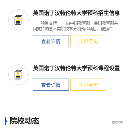
英国诺丁汉特伦特大学预科招生信息
项目支持 由中国教育部、英国教育部共
同支持的艺术类院校学分制预科项目，鼓励有艺
术天分学...
查看详情
立即咨询
×
英国诺丁汉特伦特大学预科课程设置
查看详情
立即咨询
院校动态