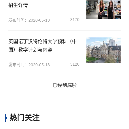
招生详情
3170
发布时间：2020-05-13
英国诺丁汉特伦特大学预科（中
国）教学计划与内容
3120
发布时间：2020-05-13
已经到底啦
热门关注