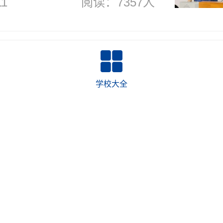
11
阅读：7357人
克顿学校：全寄宿；
；这所英式学校细节
学校大全
！
10
阅读：8477人
验国际学校，南京市
有民办寄宿制现代化