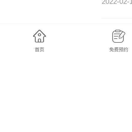
2022-02-
上海莱
小而精
首页
免费预约
已到位
2022-02-
南京实
一所国