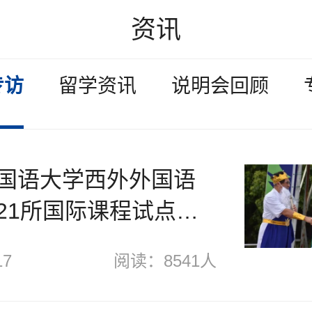
资讯
专访
留学资讯
说明会回顾
国语大学西外外国语
21所国际课程试点学
！
17
阅读：8541人