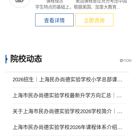
课程理念 美加课程是在充分考虑中国
学生特点的基础上，根据美国、加拿大教育...
查看详情
立即咨询
院校动态
2026招生｜上海民办尚德实验学校小学总部课程
体系介绍！
上海市民办尚德实验学校最新升学方向汇总｜各
国录取offer均有多少？
关于上海市民办尚德实验学校2026学校简介｜幼
小初高十五年一贯制
上海市民办尚德实验学校2026年课程体系介绍｜I