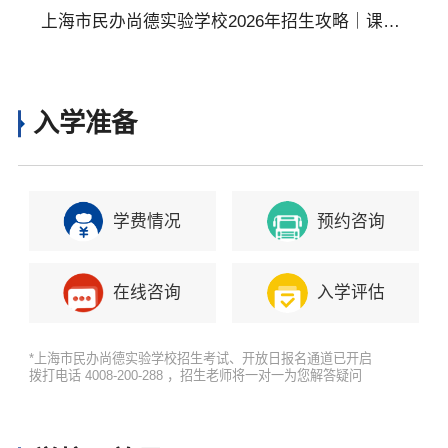
B课程、A-Level课程、美高+AP课程、日高课程
上海市民办尚德实验学校2026年招生攻略｜课程
设置、升学方向等详情介绍
入学准备
学费情况
预约咨询
在线咨询
入学评估
*上海市民办尚德实验学校招生考试、开放日报名通道已开启
拨打电话 4008-200-288 ，招生老师将一对一为您解答疑问