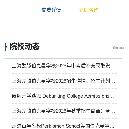
实现学生综合...
查看详情
立即咨询
院校动态
上海励滕伯克曼学校2026年中考后补充录取说明
会&奖学金政策
上海励滕伯克曼学校2026招生详情、招生计划、
入学评估等信息介绍
破解升学迷思 Debunking College Admissions M
yths|美高+AP的四大常见误区（上海励滕伯克曼
上海励滕伯克曼学校2026年秋季招生简章：全人
学校）
教育助力孩子从平凡走向卓越，升学成果斐然！
走进百年名校Perkiomen School美国伯克曼学