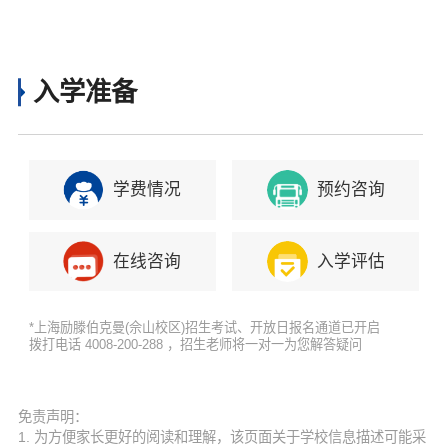
校，感受精英教育魅力，上海励滕伯克曼分校传
入学准备
承优质教育开启未来留学之路！
学费情况
预约咨询
在线咨询
入学评估
*上海励滕伯克曼(佘山校区)招生考试、开放日报名通道已开启
拨打电话 4008-200-288 ，招生老师将一对一为您解答疑问
免责声明：
1. 为方便家长更好的阅读和理解，该页面关于学校信息描述可能采