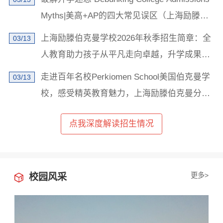
学校地址发我短信
Myths|美高+AP的四大常见误区（上海励滕伯
克曼学校）
上海励滕伯克曼学校2026年秋季招生简章：全
03/13
人教育助力孩子从平凡走向卓越，升学成果斐
然！
走进百年名校Perkiomen School美国伯克曼学
03/13
已阅读并同意
《用户隐私政策》
校，感受精英教育魅力，上海励滕伯克曼分校
为了更好地为您提供选校咨询、生涯规划、留学、背
传承优质教育开启未来留学之路！
提、研学服务，我们将收集您的上述信息。若您同意且
理解，上述信息将用于本公司为您进行后期回访，从而
点我深度解读招生情况
定制更为贴心的服务。此外，您的上述信息我们将同步
共享至您在此页面上浏览的学校，以便该学校招生办老
师与您联络。关于您的个人信息处理规则详见
《用户隐
私政策》
更多>
校园风采
立即获取